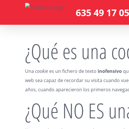
Skip
635 49 17 0
to
content
¿Qué es una co
Una
cookie
es un fichero de texto
inofensivo
que
web sea capaz de recordar su visita cuando vu
años, cuando aparecieron los primeros navega
¿Qué NO ES una