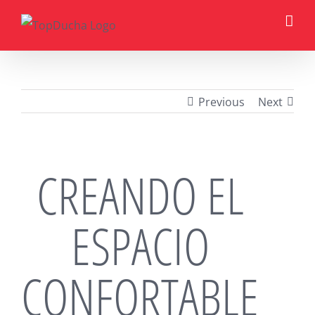
Skip
to
content
Previous
Next
CREANDO EL
ESPACIO
CONFORTABLE