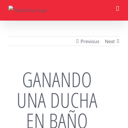
Skip
to
content
Previous
Next
GANANDO
UNA DUCHA
EN BAÑO